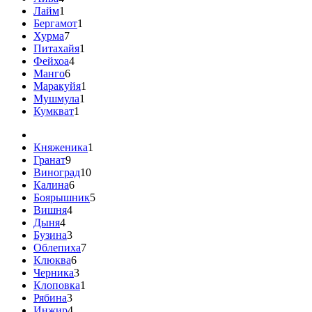
Лайм
1
Бергамот
1
Хурма
7
Питахайя
1
Фейхоа
4
Манго
6
Маракуйя
1
Мушмула
1
Кумкват
1
Княженика
1
Гранат
9
Виноград
10
Калина
6
Боярышник
5
Вишня
4
Дыня
4
Бузина
3
Облепиха
7
Клюква
6
Черника
3
Клоповка
1
Рябина
3
Инжир
4