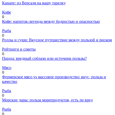
Канапе: из Версаля на вашу тарелку
Кофе
0
Кофе: напиток-легенда между бодростью и опасностью
Рыба
0
Роллы и суши: Вкусное путешествие между пользой и риском
Рейтинги и советы
0
Пицца: вредный соблазн или источник пользы?
Мясо
0
Фермерское мясо vs массовое производство: вкус, польза и
качество
Рыба
0
Морские дары: польза морепродуктов, есть ли вред
Рыба
0