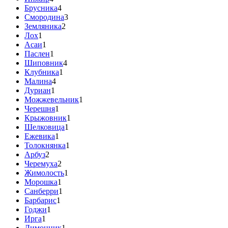
Брусника
4
Смородина
3
Земляника
2
Лох
1
Асаи
1
Паслен
1
Шиповник
4
Клубника
1
Малина
4
Дуриан
1
Можжевельник
1
Черешня
1
Крыжовник
1
Шелковица
1
Ежевика
1
Толокнянка
1
Арбуз
2
Черемуха
2
Жимолость
1
Морошка
1
Санберри
1
Барбарис
1
Годжи
1
Ирга
1
Лимонник
1