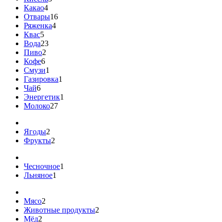
Какао
4
Отвары
16
Ряженка
4
Квас
5
Вода
23
Пиво
2
Кофе
6
Смузи
1
Газировка
1
Чай
6
Энергетик
1
Молоко
27
Ягоды
2
Фрукты
2
Чесночное
1
Льняное
1
Мясо
2
Животные продукты
2
Мёд
2