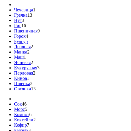
Чечевица
1
Гречка
13
Нут
3
Рис
16
Пшеничная
9
Горох
4
Булгур
1
Льняная
2
Манка
2
Маш
1
Ячневая
2
Кукурузная
3
Перловая
2
Киноа
1
Пшенка
2
Овсянка
13
Сок
46
Морс
5
Компот
6
Коктейли
2
Кефир
7
Кисель
3