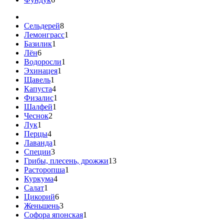
Сельдерей
8
Лемонграсс
1
Базилик
1
Лён
6
Водоросли
1
Эхинацея
1
Щавель
1
Капуста
4
Физалис
1
Шалфей
1
Чеснок
2
Лук
1
Перцы
4
Лаванда
1
Специи
3
Грибы, плесень, дрожжи
13
Расторопша
1
Куркума
4
Салат
1
Цикорий
6
Женьшень
3
Софора японская
1