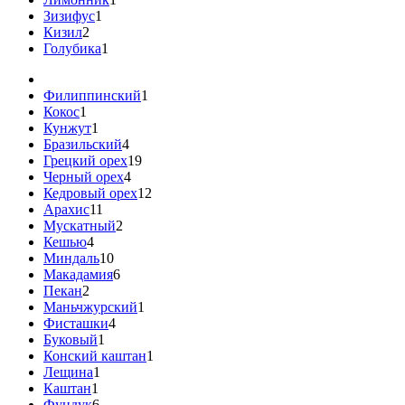
Зизифус
1
Кизил
2
Голубика
1
Филиппинский
1
Кокос
1
Кунжут
1
Бразильский
4
Грецкий орех
19
Черный орех
4
Кедровый орех
12
Арахис
11
Мускатный
2
Кешью
4
Миндаль
10
Макадамия
6
Пекан
2
Маньчжурский
1
Фисташки
4
Буковый
1
Конский каштан
1
Лещина
1
Каштан
1
Фундук
6