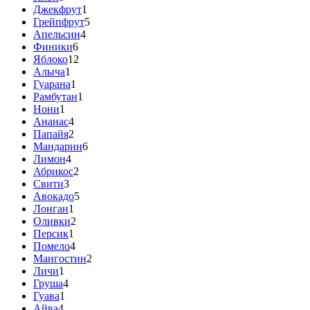
Джекфрут
1
Грейпфрут
5
Апельсин
4
Финики
6
Яблоко
12
Алыча
1
Гуарана
1
Рамбутан
1
Нони
1
Ананас
4
Папайя
2
Мандарин
6
Лимон
4
Абрикос
2
Свити
3
Авокадо
5
Лонган
1
Оливки
2
Персик
1
Помело
4
Мангостин
2
Личи
1
Груша
4
Гуава
1
Айва
4